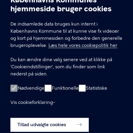
Cookieindstillinger
hjemmeside bruger cookies
KONTAKT
De indsamlede data bruges kun internt i
Valgårdsvej 4-8 2500 Valby
Københavns Kommune til at kunne vise fx videoer
valbylokaludvalg@okf.kk.dk
og kort på hjemmesiden og forbedre den generelle
brugeroplevelse.
Læs hele vores cookiepolitik her
Du kan ændre dine valg senere ved at klikke på
LINKS
'Cookieindstillinger', som du finder som link
nederst på siden.
Kontakt os
Medlemmernes side
Nødvendige
Funktionelle
Statistiske
Instagram
Vis cookieforklaring
Facebook
Tillad udvalgte cookies
Cookiepolitik