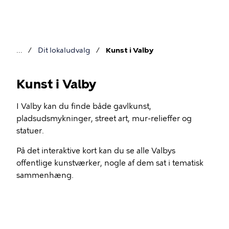
Gå
til
hovedindhold
Dit lokaludvalg
Kunst i Valby
Brødkrumme
Kunst i Valby
I Valby kan du finde både gavlkunst,
Kunst
pladsudsmykninger, street art, mur-relieffer og
statuer.
i
Valby
På det interaktive kort kan du se alle Valbys
offentlige kunstværker, nogle af dem sat i tematisk
sammenhæng.