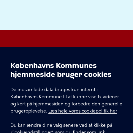
Valby Lokaludvalg
Københavns Kommunes
Cookieindstillinger
hjemmeside bruger cookies
KONTAKT
De indsamlede data bruges kun internt i
Valgårdsvej 4-8 2500 Valby
Københavns Kommune til at kunne vise fx videoer
valbylokaludvalg@okf.kk.dk
og kort på hjemmesiden og forbedre den generelle
brugeroplevelse.
Læs hele vores cookiepolitik her
Du kan ændre dine valg senere ved at klikke på
LINKS
'Cookieindstillinger', som du finder som link