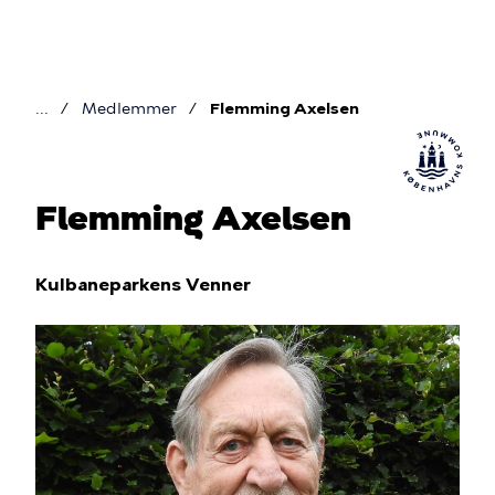
Gå
til
hovedindhold
Medlemmer
Flemming Axelsen
Brødkrumme
Flemming Axelsen
Kulbaneparkens Venner