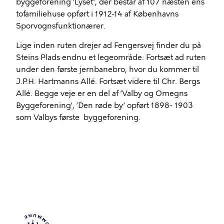
byggeforening ’Lyset’, der består af 107 næsten ens
tofamiliehuse opført i 1912-14 af Københavns
Sporvognsfunktionærer.
Lige inden ruten drejer ad Fengersvej finder du på
Steins Plads endnu et legeområde. Fortsæt ad ruten
under den første jernbanebro, hvor du kommer til
J.P.H. Hartmanns Allé. Fortsæt videre til Chr. Bergs
Allé. Begge veje er en del af ’Valby og Omegns
Byggeforening’, ’Den røde by’ opført 1898- 1903
som Valbys første byggeforening.