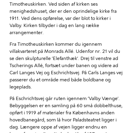
Timotheuskirken. Ved siden af kirken ses
menighedshuset, der er den oprindelige kirke fra
1911. Ved dens opførelse, var der blot to kirker i
Valby. Kirken tilbyder i dag en lang række
arrangementer.
Fra Timotheuskirken kommer du igennem
villakvarteret på Monrads Allé. Udenfor nr. 21 vil du
se den skulpturelle ’Elefanthæk’. Drej til venstre ad
Tscherings Allé, fortsæt under banen og videre ad
Carl Langes Vej og Eschrichtsvej. På Carls Langes vej
passerer du et område med både boldbane og
legeplads.
På Eschrichtsvej går ruten igennem ’Valby Vænge’.
Bebyggelsen er en samling på 60 små dobbelthuse,
opført i 1919 af materialer fra Københavns anden
hovedbanegård, som lå hvor Paladsteatret ligger i
dag. Længere oppe af vejen ligger endnu en