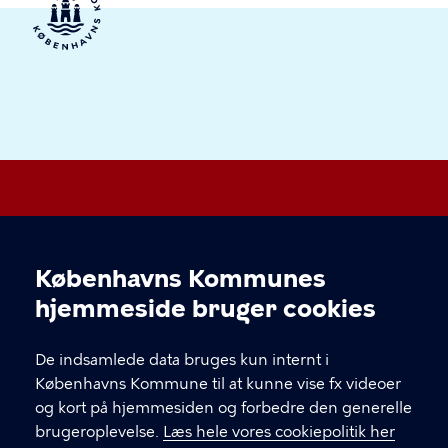
Valby Lokaludvalg
Københavns Kommunes
Cookieindstillinger
hjemmeside bruger cookies
KONTAKT
De indsamlede data bruges kun internt i
Valgårdsvej 4-8 2500 Valby
Københavns Kommune til at kunne vise fx videoer
valbylokaludvalg@okf.kk.dk
og kort på hjemmesiden og forbedre den generelle
brugeroplevelse.
Læs hele vores cookiepolitik her