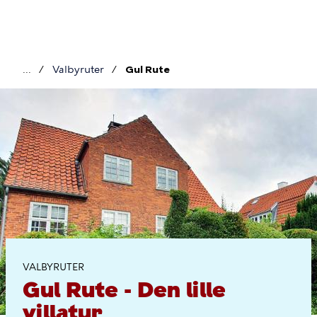
Gå
til
hovedindhold
Valbyruter
Gul Rute
Brødkrumme
Gul
Rute
VALBYRUTER
Gul Rute - Den lille
villatur