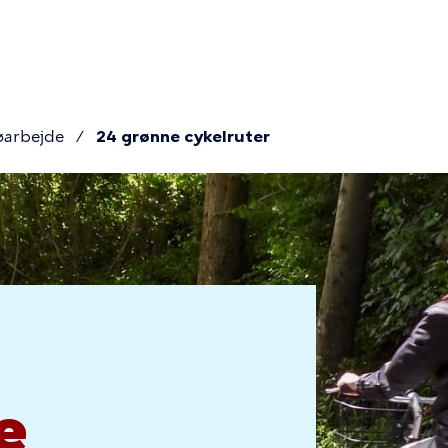
ion
jøarbejde
24 grønne cykelruter
mme
r
e