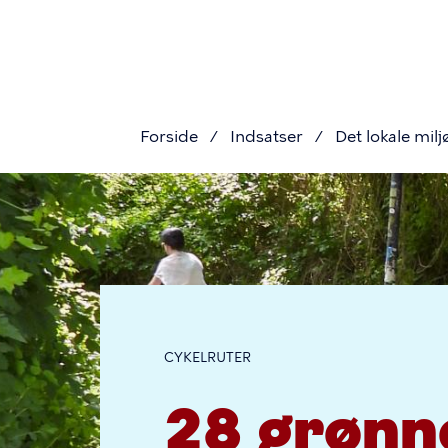
Primær
Gå
til
navigat
hovedindhold
Forside
Indsatser
Det lokale mil
Brødkru
24
grønne
CYKELRUTER
cykelrute
28 grønn