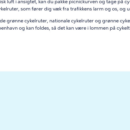
g frisk luft i ansigtet, kan du pakke picnickurven og tage på
kelruter, som fører dig væk fra trafikkens larm og os, og ud
rede grønne cykelruter, nationale cykelruter og grønne cy
København og kan foldes, så det kan være i lommen på cykel