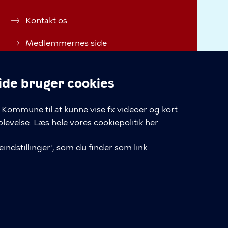
Kontakt os
Medlemmernes side
Instagram
e bruger cookies
Facebook
linger
Kommune til at kunne vise fx videoer og kort
Cookiepolitik
levelse.
Læs hele vores cookiepolitik her
Cookieindstillinger
indstillinger', som du finder som link