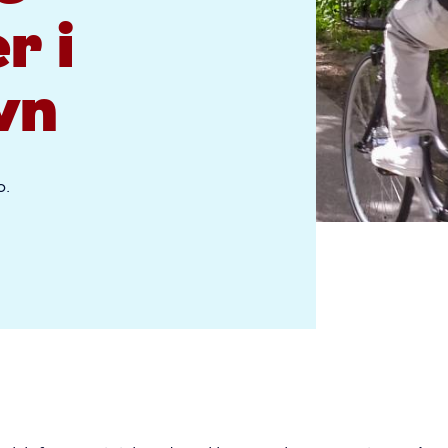
r i
vn
o.