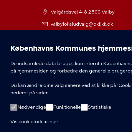
Valgårdsvej 4-8 2500 Valby
valbylokaludvalg@okf.kk.dk
Københavns Kommunes hjemmesid
Cookieindstil
De indsamlede data bruges kun internt i Københavns 
på hjemmesiden og forbedre den generelle brugerop
Du kan ændre dine valg senere ved at klikke på 'Cookie
nederst på siden.
Nødvendige
Funktionelle
Statistiske
Vis cookieforklaring