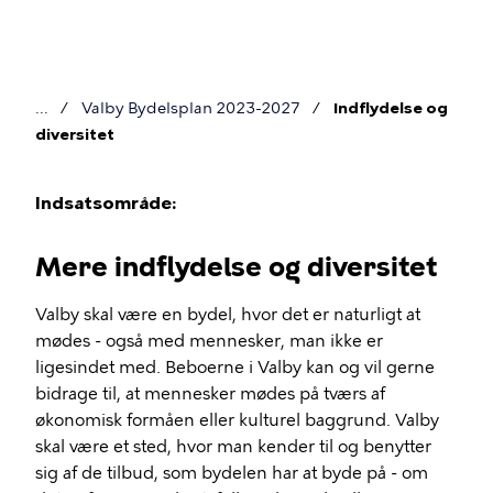
Gå
til
hovedindhold
Valby Bydelsplan 2023-2027
Indflydelse og
Brødkrumme
diversitet
Indsatsområde:
Mere indflydelse og diversitet
Indflydelse
og
Valby skal være en bydel, hvor det er naturligt at
mødes - også med mennesker, man ikke er
diversitet
ligesindet med. Beboerne i Valby kan og vil gerne
bidrage til, at mennesker mødes på tværs af
økonomisk formåen eller kulturel baggrund. Valby
skal være et sted, hvor man kender til og benytter
sig af de tilbud, som bydelen har at byde på - om