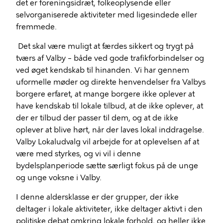
det er foreningsidræt, folkeoplysende eller
selvorganiserede aktiviteter med ligesindede eller
fremmede.
Det skal være muligt at færdes sikkert og trygt på
tværs af Valby – både ved gode trafikforbindelser og
ved øget kendskab til hinanden. Vi har gennem
uformelle møder og direkte henvendelser fra Valbys
borgere erfaret, at mange borgere ikke oplever at
have kendskab til lokale tilbud, at de ikke oplever, at
der er tilbud der passer til dem, og at de ikke
oplever at blive hørt, når der laves lokal inddragelse.
Valby Lokaludvalg vil arbejde for at oplevelsen af at
være med styrkes, og vi vil i denne
bydelsplanperiode sætte særligt fokus på de unge
og unge voksne i Valby.
I denne aldersklasse er der grupper, der ikke
deltager i lokale aktiviteter, ikke deltager aktivt i den
politiske debat omkring lokale forhold, og heller ikke