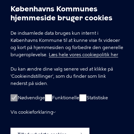
Københavns Kommunes
Cookieindstillinger
hjemmeside bruger cookies
KONTAKT
De indsamlede data bruges kun internt i
Valgårdsvej 4-8 2500 Valby
Københavns Kommune til at kunne vise fx videoer
valbylokaludvalg@okf.kk.dk
og kort på hjemmesiden og forbedre den generelle
brugeroplevelse.
Læs hele vores cookiepolitik her
Du kan ændre dine valg senere ved at klikke på
LINKS
'Cookieindstillinger', som du finder som link
nederst på siden.
Kontakt os
Medlemmernes side
Nødvendige
Funktionelle
Statistiske
Instagram
Vis cookieforklaring
Facebook