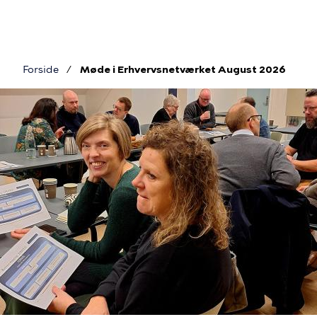
Gå
til
hovedindhold
Forside
Møde i Erhvervsnetværket August 2026
Brødkrumme