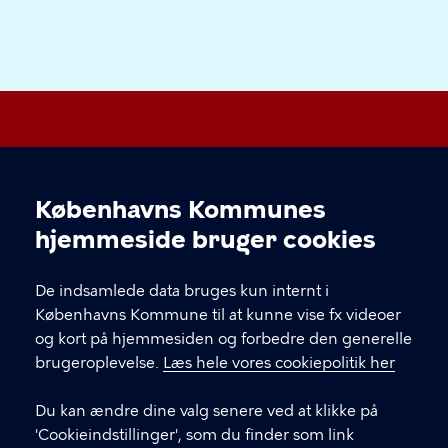
Valby Lokaludvalg
Københavns Kommunes
Cookieindstillinger
hjemmeside bruger cookies
KONTAKT
De indsamlede data bruges kun internt i
Valgårdsvej 4-8 2500 Valby
Københavns Kommune til at kunne vise fx videoer
valbylokaludvalg@okf.kk.dk
og kort på hjemmesiden og forbedre den generelle
brugeroplevelse.
Læs hele vores cookiepolitik her
Du kan ændre dine valg senere ved at klikke på
LINKS
'Cookieindstillinger', som du finder som link