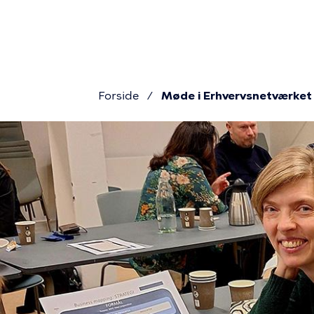
Primær
Gå
til
navigat
hovedindhold
Forside
Møde i Erhvervsnetværke
Brødkru