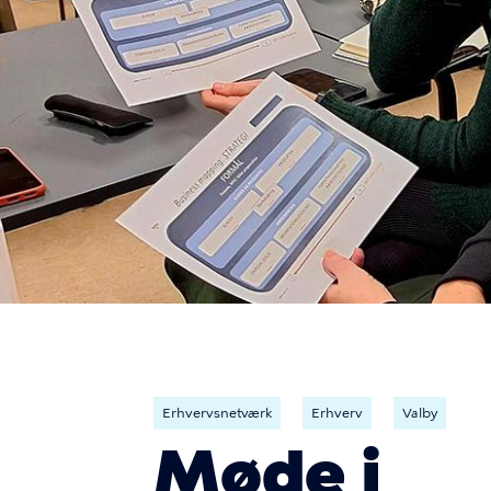
Erhvervsnetværk
Erhverv
Valby
Møde i