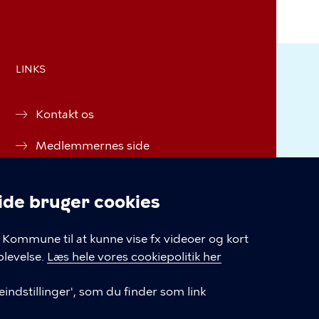
LINKS
Kontakt os
Medlemmernes side
Instagram
e bruger cookies
Facebook
linger
Kommune til at kunne vise fx videoer og kort
Cookiepolitik
levelse.
Læs hele vores cookiepolitik her
Cookieindstillinger
indstillinger', som du finder som link