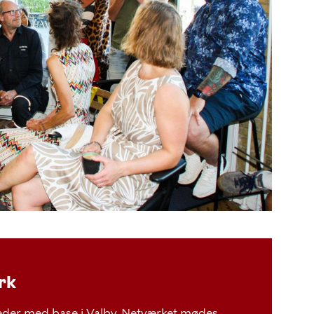
rk
heder med base i Valby. Netværket mødes