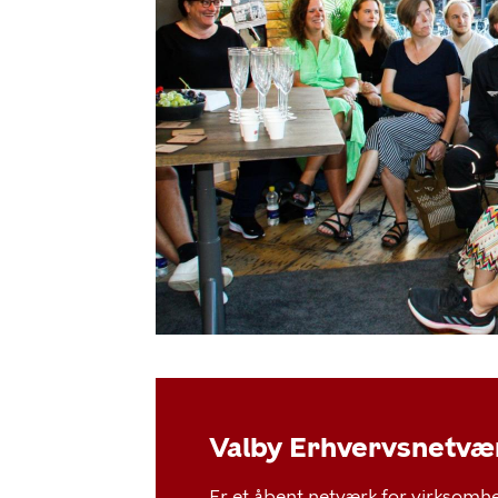
Valby Erhvervsnetvæ
Er et åbent netværk for virksom