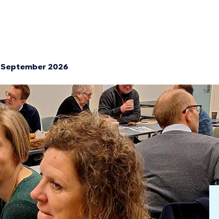
ion
t September 2026
mme