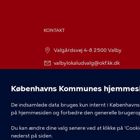
KONTAKT
Valgårdsvej 4-8 2500 Valby
valbylokaludvalg@okf.kk.dk
Københavns Kommunes hjemmesid
Cookieindstil
De indsamlede data bruges kun internt i Københavns 
på hjemmesiden og forbedre den generelle brugerop
Du kan ændre dine valg senere ved at klikke på 'Cookie
nederst på siden.