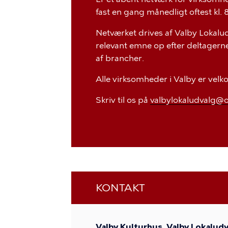
fast en gang månedligt oftest kl. 8
Netværket drives af Valby Lokalud
relevant emne op efter deltagern
af brancher.
Alle virksomheder i Valby er velk
Skriv til os på
valbylokaludvalg@o
KONTAKT
Valby Kulturhus, Valby Lokaludv