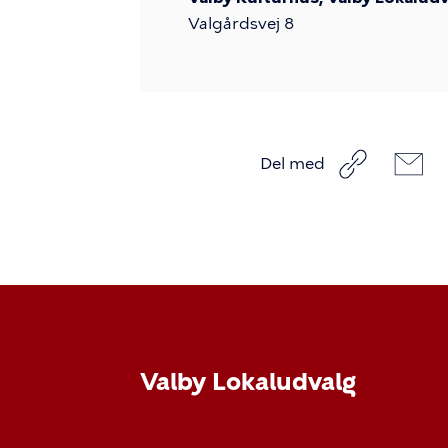
Valgårdsvej 8
Del med
Valby Lokaludvalg