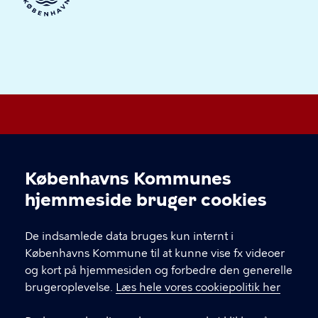
Valby Lokaludvalg
Københavns Kommunes
Cookieindstillinger
hjemmeside bruger cookies
KONTAKT
De indsamlede data bruges kun internt i
Valgårdsvej 4-8 2500 Valby
Københavns Kommune til at kunne vise fx videoer
valbylokaludvalg@okf.kk.dk
og kort på hjemmesiden og forbedre den generelle
brugeroplevelse.
Læs hele vores cookiepolitik her