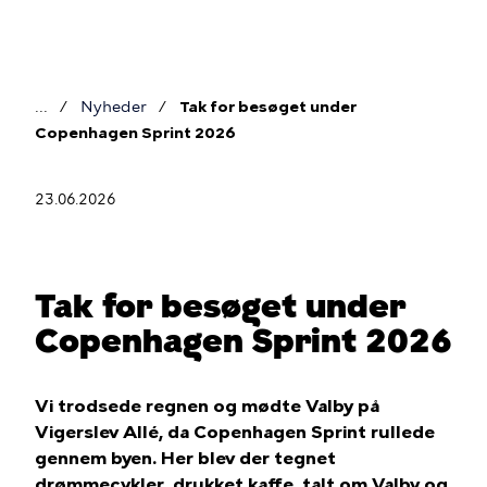
Gå
til
hovedindhold
Nyheder
Tak for besøget under
Brødkrumme
Copenhagen Sprint 2026
23.06.2026
Tak for besøget under
Copenhagen Sprint 2026
Vi trodsede regnen og mødte Valby på
Vigerslev Allé, da Copenhagen Sprint rullede
gennem byen. Her blev der tegnet
drømmecykler, drukket kaffe, talt om Valby og