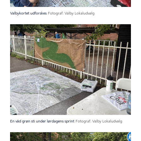
Valbykortet udforskes
Fotograf
Valby Lokaludvalg
En våd grøn sti under lørdagens sprint
Fotograf
Valby Lokaludvalg