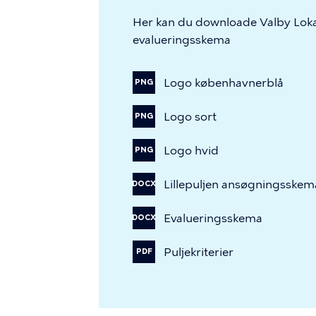
Her kan du downloade Valby Lok
evalueringsskema
Logo
københavnerblå
PNG
Logo
sort
PNG
Logo
hvid
PNG
Lillepuljen
ansøgningsskem
DOCX
Evalueringsskema
DOCX
Puljekriterier
PDF