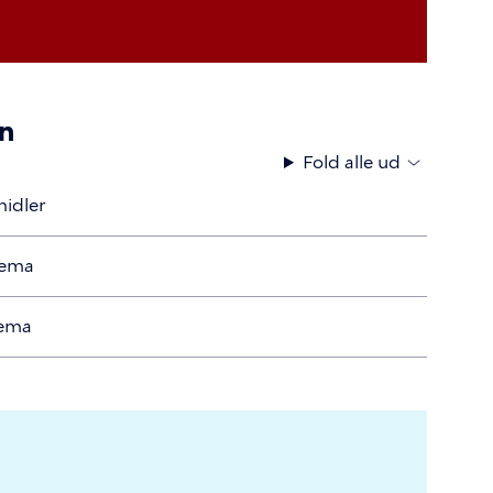
en
Fold alle ud
midler
kema
kema