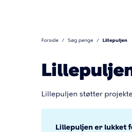
Primæ
Gå
til
navigat
hovedindhold
Forside
Søg penge
Lillepuljen
Brødkru
Lillepulje
Lillepuljen støtter projekt
Lillepuljen er lukket