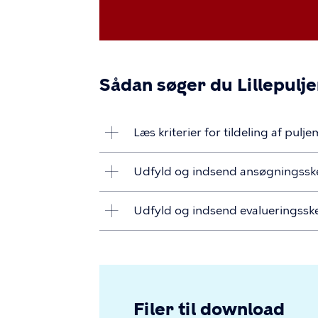
Sådan søger du Lillepulj
Læs kriterier for tildeling af pulje
Udfyld og indsend ansøgningss
Udfyld og indsend evalueringss
Filer til download