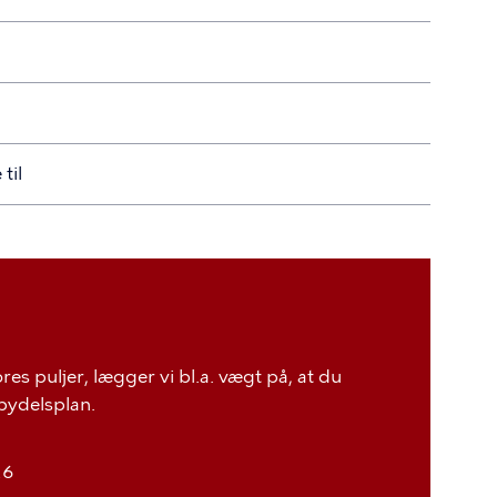
til
res puljer, lægger vi bl.a. vægt på, at du
bydelsplan.
26