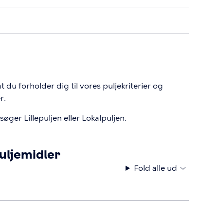
at du forholder dig til vores puljekriterier og
er.
ger Lillepuljen eller Lokalpuljen.
puljemidler
Fold alle ud