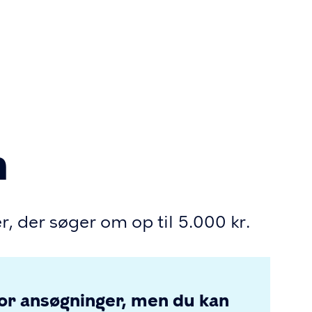
r
ion
mme
n
er, der søger om op til 5.000 kr.
 for ansøgninger, men du kan