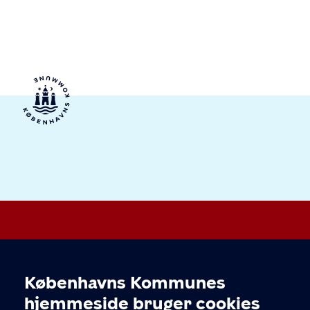
Valby Lokaludvalg
Københavns Kommunes
Cookieindstillinger
hjemmeside bruger cookies