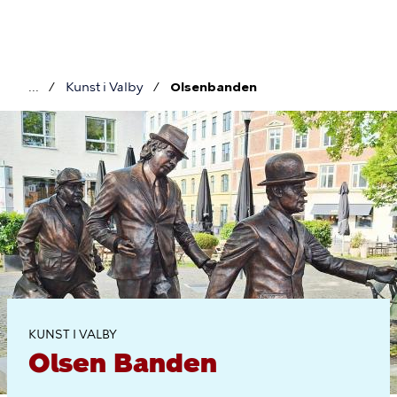
Gå
til
hovedindhold
Kunst i Valby
Olsenbanden
Brødkrumme
Olsen
Banden
KUNST I VALBY
Olsen Banden