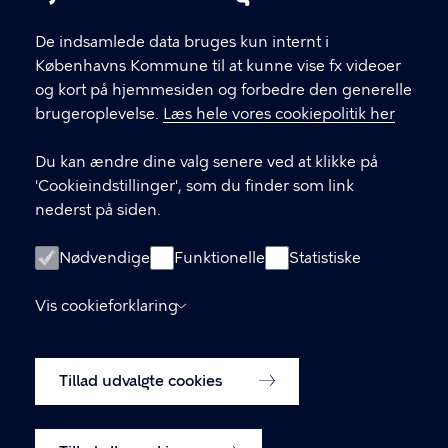
KONTAKT
De indsamlede data bruges kun internt i
Valgårdsvej 4-8 2500 Valby
Københavns Kommune til at kunne vise fx videoer
valbylokaludvalg@okf.kk.dk
og kort på hjemmesiden og forbedre den generelle
brugeroplevelse.
Læs hele vores cookiepolitik her
Du kan ændre dine valg senere ved at klikke på
LINKS
'Cookieindstillinger', som du finder som link
nederst på siden.
Kontakt os
Medlemmernes side
Nødvendige
Funktionelle
Statistiske
Instagram
Vis cookieforklaring
Facebook
Tillad udvalgte cookies
Cookiepolitik
Cookieindstillinger