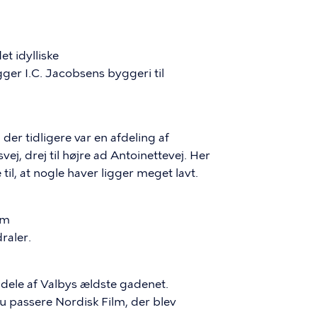
t idylliske
ger I.C. Jacobsens byggeri til
der tidligere var en afdeling af
, drej til højre ad Antoinettevej. Her
til, at nogle haver ligger meget lavt.
om
raler.
ele af Valbys ældste gadenet.
du passere Nordisk Film, der blev