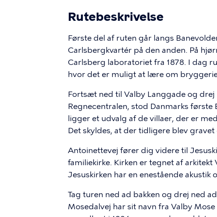
Rutebeskrivelse
Første del af ruten går langs Banevolde
Carlsbergkvartér på den anden. På hjørn
Carlsberg laboratoriet fra 1878. I da
hvor det er muligt at lære om bryggeriet
Fortsæt ned til Valby Langgade og drej h
Regnecentralen, stod Danmarks første E
ligger et udvalg af de villaer, der er me
Det skyldes, at der tidligere blev gravet
Antoinettevej fører dig videre til Jesusk
familiekirke. Kirken er tegnet af arkitek
Jesuskirken har en enestående akustik o
Tag turen ned ad bakken og drej ned a
Mosedalvej har sit navn fra Valby Mose h