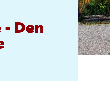
e - Den
e