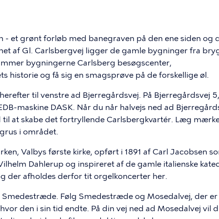
n - et grønt forløb med banegraven på den ene siden og de
et af Gl. Carlsbergvej ligger de gamle bygninger fra bryg
g rummer bygningerne Carlsberg besøgscenter,
s historie og få sig en smagsprøve på de forskellige øl.
erefter til venstre ad Bjerregårdsvej. På Bjerregårdsvej 5, 
DB-maskine DASK. Når du når halvejs ned ad Bjerregårdsvej
d til at skabe det fortryllende Carlsbergkvartér. Læg mærke 
 grus i området.
irken, Valbys første kirke, opført i 1891 af Carl Jacobsen s
t Vilhelm Dahlerup og inspireret af de gamle italienske kated
g der afholdes derfor tit orgelkoncerter her.
d Smedestræde. Følg Smedestræde og Mosedalvej, der er d
vor den i sin tid endte. På din vej ned ad Mosedalvej vil 