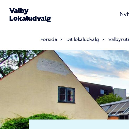
Gå
Valby
til
Ny
Lokaludvalg
hovedindhold
Primær
Forside
Dit lokaludvalg
Valbyrut
navigat
Brødkru
Lilla
Rute