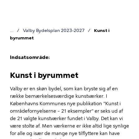
Gå
til
hovedindhold
Valby Bydelsplan 2023-2027
Kunst i
Brødkrumme
byrummet
Indsatsområde:
Kunst i byrummet
Kunst
i
Valby er en skøn bydel, som kan bryste sig af en
række bemærkelsesværdige kunstværker. I
byrummet
Københavns Kommunes nye publikation "Kunst i
områdefornyelserne – 21 eksempler" er seks ud af
de 21 valgte kunstværker fundet i Valby. Det kan vi
være stolte af. Men værkerne er ikke altid lige synlige
for alle og især de mange nye tilflyttere kan have