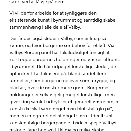
svært ved at få øje på dem.
Vi vil derfor arbejde for at synliggøre den
eksisterende kunst i byrummet og samtidig skabe
sammenhæng i alle dele af Valby.
Der findes også steder i Valby, som er knap så
kønne, og hvor borgerne ser behov for et løft. Via
Valbys Borgerpanel har lokaludvalget forsøgt at
kortlægge borgernes holdninger og ønsker til kunst
i byrummet. De har udpeget forskellige steder, de
opfordrer til at fokusere på, blandt andet flere
tunneller, som borgerne oplever som utrygge, og
pladser, hvor de ønsker mere grønt. Borgernes
holdninger er selvfølgelig meget forskellige, men
giver dog samlet udtryk for et generelt ønske om, at
kunst ikke skal være noget man blot skal ”glo på”,
men en integreret del af noget større. Ideelt skal
kunsten ifølge borgerpanelet både afspejle Valbys
historie, tage hensyn til klima og miljø, skabe