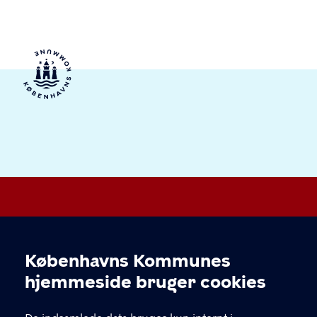
Valby Lokaludvalg
Københavns Kommunes
Cookieindstillinger
hjemmeside bruger cookies
KONTAKT