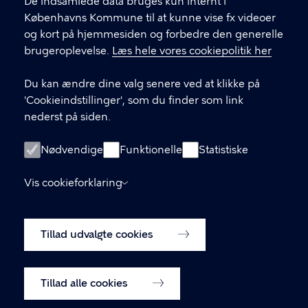
De indsamlede data bruges kun internt i
Valgårdsvej 4-8 2500 Valby
Københavns Kommune til at kunne vise fx videoer
valbylokaludvalg@okf.kk.dk
og kort på hjemmesiden og forbedre den generelle
brugeroplevelse.
Læs hele vores cookiepolitik her
Du kan ændre dine valg senere ved at klikke på
LINKS
'Cookieindstillinger', som du finder som link
nederst på siden.
Kontakt os
Medlemmernes side
Nødvendige
Funktionelle
Statistiske
Instagram
Vis cookieforklaring
Facebook
Tillad udvalgte cookies
Cookiepolitik
Cookieindstillinger
Tillad alle cookies